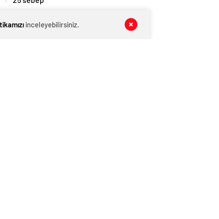
MANŞET
08 Ağustos 2026
itikamızı
inceleyebilirsiniz.
Kış Alışverişlerinde Tasarruf Etmenin
Yolları
MANŞET
08 Ağustos 2026
Pijama Alırken Nelere Dikkat Edilmeli?
MAGAZİN VİDEO
08 Ağustos 2026
Yaşa Göre D Vitamini Alımı Nasıl
Olmalı?
YAŞAM
08 Ağustos 2026
‘Yeni Diana’ koltuk altı kıllarıyla
şaşırttı!
KATEGORİNİN POPÜLERLERİ