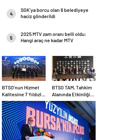
SGK’ya borcu olan 6 belediyeye
4
haciz gönderildi
2025 MTV zam oranı belli oldu:
5
Hangi araç ne kadar MTV
ödeyecek?
BTSO’nun Hizmet
BTSO TAM, Tahkim
Kalitesine 7 Yıldızlı
Alanında Etkinliğini
Tescil
Artırıyor