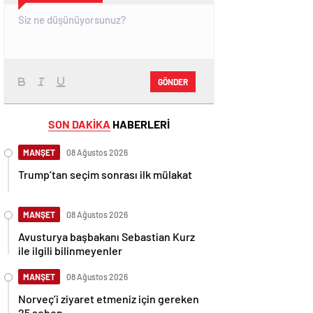
GÖNDER
SON DAKİKA
HABERLERİ
MANŞET
08 Ağustos 2026
Trump’tan seçim sonrası ilk mülakat
MANŞET
08 Ağustos 2026
Avusturya başbakanı Sebastian Kurz
ile ilgili bilinmeyenler
MANŞET
08 Ağustos 2026
Norveç’i ziyaret etmeniz için gereken
25 sebep