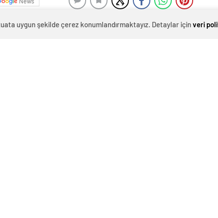
News
evzuata uygun şekilde çerez konumlandırmaktayız. Detaylar için
veri pol
n aynı dönemine göre otomotivde toplam üretim yüzde
art ayı üretim, ithalat, ihracat, satış” değerlendirme
 ocak-mart döneminde 2014’ün aynı dönemine göre toplam
otomobil üretimi ise yüzde 19 yükselerek 198 bin adede
 170, kamyonette yüzde 48, büyük kamyonda yüzde 35,
yonda yüzde 9, midibüste ise yüzde 4 azaldı. Traktör
ldu.
üç ayına göre toplam otomotiv ihracatı adet bazında
6 arttı. Aynı dönemde toplam ihracat 250 bin adet,
inde gerçekleşti. Ticari araç ihracatı ise yüzde 37 artışla
racatı ise yüzde 9 artışla 3 bin 841 adet oldu.