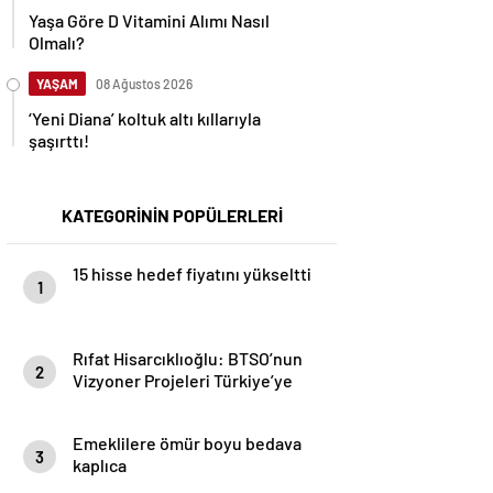
Yaşa Göre D Vitamini Alımı Nasıl
Olmalı?
YAŞAM
08 Ağustos 2026
‘Yeni Diana’ koltuk altı kıllarıyla
şaşırttı!
KATEGORİNİN POPÜLERLERİ
15 hisse hedef fiyatını yükseltti
1
Rıfat Hisarcıklıoğlu: BTSO’nun
2
Vizyoner Projeleri Türkiye’ye
Örnek Oluyor
Emeklilere ömür boyu bedava
3
kaplıca