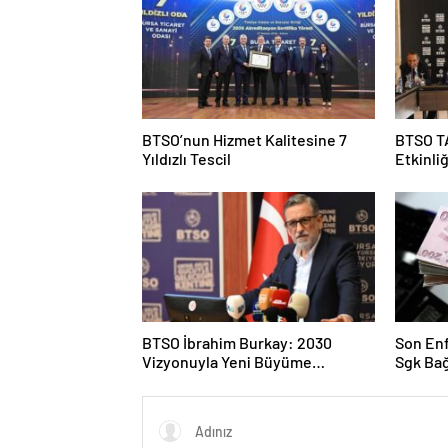
BTSO’nun Hizmet Kalitesine 7
BTSO T
Yıldızlı Tescil
Etkinliğ
BTSO İbrahim Burkay: 2030
Son Enf
Vizyonuyla Yeni Büyüme
Sgk Bağ
Alanlarına Odaklanıyoruz
Yorum-