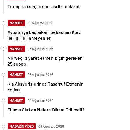
Trump’tan seçim sonrası ilk mülakat
MANŞET
08 Ağustos 2026
Avusturya başbakanı Sebastian Kurz
ile ilgili bilinmeyenler
MANŞET
08 Ağustos 2026
Norveç’i ziyaret etmeniz için gereken
25 sebep
MANŞET
08 Ağustos 2026
Kış Alışverişlerinde Tasarruf Etmenin
Yolları
MANŞET
08 Ağustos 2026
Pijama Alırken Nelere Dikkat Edilmeli?
MAGAZİN VİDEO
08 Ağustos 2026