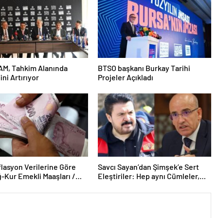
AM, Tahkim Alanında
BTSO başkanı Burkay Tarihi
ini Artırıyor
Projeler Açıkladı
lasyon Verilerine Göre
Savcı Sayan’dan Şimşek’e Sert
-Kur Emekli Maaşları /
Eleştiriler: Hep aynı Cümleler,
Haber
Bugün Değilse Yarın Düzelecek!