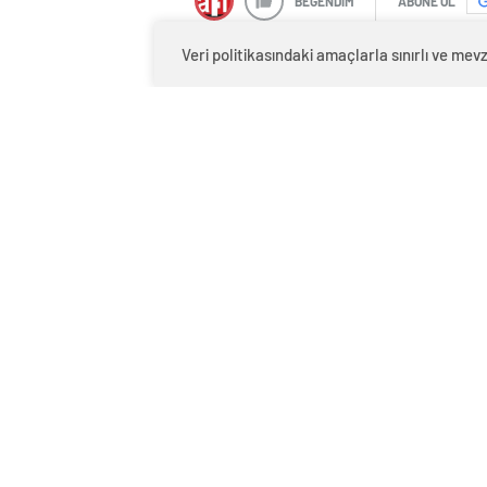
BEĞENDİM
ABONE OL
Veri politikasındaki amaçlarla sınırlı ve m
Yılın ocak-mart döneminde, geçen yılı
31, ihracat ise yüzde 23 arttı.
Otomotiv Sanayii Derneği (OSD), “2015 m
raporu açıklandı. Buna göre, bu yılın
üretim yüzde 31 artışla 335 bin adede, 
ulaştı.
Aynı dönemde üretim, minibüste yüzde
otobüste yüzde 15 büyürken, küçük kam
üretimi yüzde 9 artışla 12 bin 612 adet o
Yılın ocak-mart döneminde 2014’ün ilk 
yüzde 23, otomobil ihracatı ise yüzde 1
otomobil ihracatı ise 159 bin adet düzey
91 bin adet düzeyine yükseldi. Traktör ih