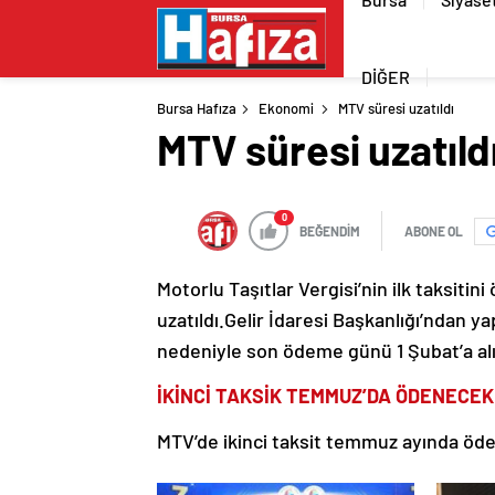
DİĞER
Bursa Hafıza
Ekonomi
MTV süresi uzatıldı
MTV süresi uzatıld
0
BEĞENDİM
ABONE OL
Motorlu Taşıtlar Vergisi’nin ilk taksitin
uzatıldı.Gelir İdaresi Başkanlığı’ndan 
nedeniyle son ödeme günü 1 Şubat’a alınd
İKİNCİ TAKSİK TEMMUZ’DA ÖDENECEK
MTV’de ikinci taksit temmuz ayında öd