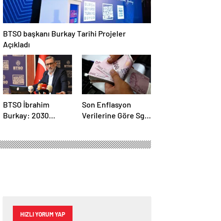
BTSO başkanı Burkay Tarihi Projeler
Açıkladı
BTSO İbrahim
Son Enflasyon
Burkay: 2030
Verilerine Göre Sgk
Vizyonuyla Yeni
Bağ-Kur Emekli
Büyüme Alanlarına
Maaşları / Yorum-
Odaklanıyoruz
Haber
HIZLI YORUM YAP