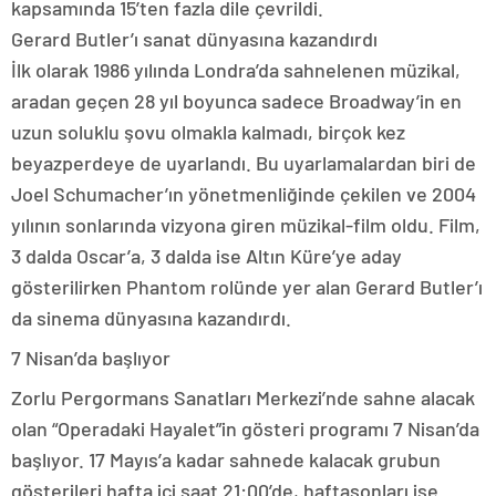
kapsamında 15’ten fazla dile çevrildi.
Gerard Butler’ı sanat dünyasına kazandırdı
İlk olarak 1986 yılında Londra’da sahnelenen müzikal,
aradan geçen 28 yıl boyunca sadece Broadway’in en
uzun soluklu şovu olmakla kalmadı, birçok kez
beyazperdeye de uyarlandı. Bu uyarlamalardan biri de
Joel Schumacher’ın yönetmenliğinde çekilen ve 2004
yılının sonlarında vizyona giren müzikal-film oldu. Film,
3 dalda Oscar’a, 3 dalda ise Altın Küre’ye aday
gösterilirken Phantom rolünde yer alan Gerard Butler’ı
da sinema dünyasına kazandırdı.
7 Nisan’da başlıyor
Zorlu Pergormans Sanatları Merkezi’nde sahne alacak
olan “Operadaki Hayalet”in gösteri programı 7 Nisan’da
başlıyor. 17 Mayıs’a kadar sahnede kalacak grubun
gösterileri hafta içi saat 21:00’de, haftasonları ise