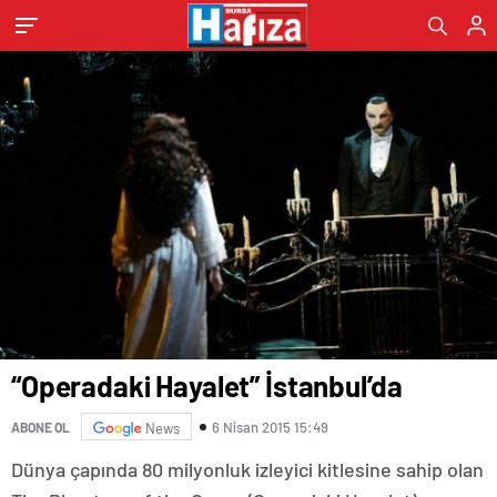
“Operadaki Hayalet” İstanbul’da
6 Nisan 2015 15:49
ABONE OL
News
Dünya çapında 80 milyonluk izleyici kitlesine sahip olan