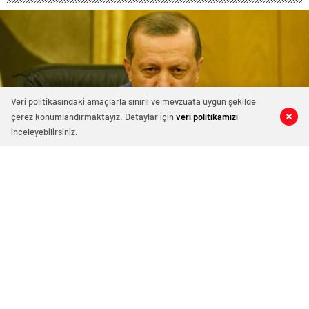
Veri politikasındaki amaçlarla sınırlı ve mevzuata uygun şekilde
çerez konumlandırmaktayız. Detaylar için
veri politikamızı
0
0
0
0
inceleyebilirsiniz.
6 Üniversitenin rektörü
Cumhurbaşkanı Erdoğan tarafından
atandı
3 Nisan 2015 11:38
ABONE OL
News
Resmi Gazete’de rektör atamalarına ilişkin