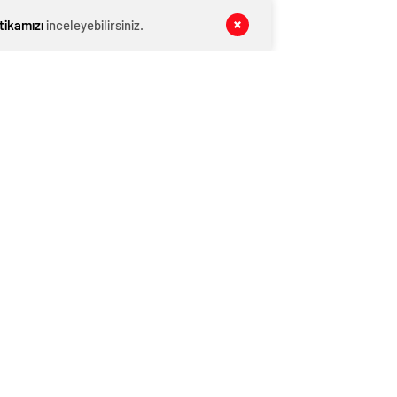
MANŞET
06 Ağustos 2026
itikamızı
inceleyebilirsiniz.
Kış Alışverişlerinde Tasarruf Etmenin
Yolları
MANŞET
06 Ağustos 2026
Pijama Alırken Nelere Dikkat Edilmeli?
MAGAZİN VİDEO
06 Ağustos 2026
Yaşa Göre D Vitamini Alımı Nasıl
Olmalı?
YAŞAM
06 Ağustos 2026
‘Yeni Diana’ koltuk altı kıllarıyla
şaşırttı!
KATEGORİNİN POPÜLERLERİ