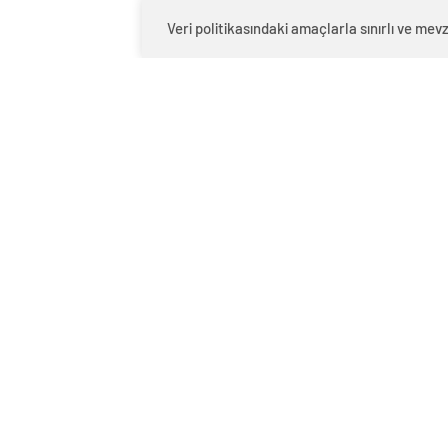
Özge Özpirinçci, şu yanıtı verdi: “Sizi
Veri politikasındaki amaçlarla sınırlı ve m
sorulacak soru değil! Bu, dizimizin ilk 
eleştirisi, bunu sizinle başka bir gün u
Özge Özpirinçci'yi çıldırtan soru!
Yeni İnfaz Düzenlemesi geliyor!
Bursa –
İnecek