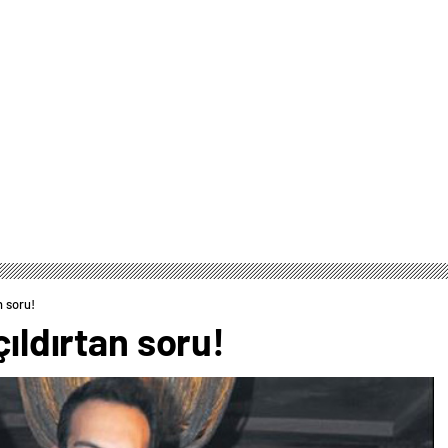
n soru!
çıldırtan soru!