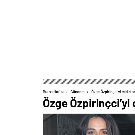
Bursa Hafıza
Gündem
Özge Özpirinçci’yi çıldırta
Özge Özpirinçci’yi 