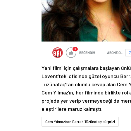
0
BEĞENDİM
ABONE OL
Yeni filmi için çalışmalara başlayan ünl
Levent’teki ofisinde güzel oyuncu Berrak
Tüzünataç’tan olumlu cevap alan Cem Y
Cem Yılmaz’ın, her filminde birlikte rol
projede yer verip vermeyeceği de merak e
eleştirilere maruz kalmıştı.
Cem Yılmaz'dan Berrak Tüzünataç sürprizi