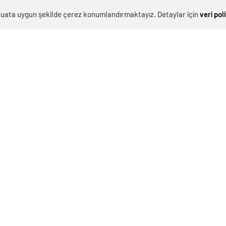
n sorduğunuz soru bir dizinin başlama yemeğinde
evzuata uygun şekilde çerez konumlandırmaktayız. Detaylar için
veri pol
gecesi. Ben size nasıl cevap vereyim? Bu bir sistem
zun uzun konuşuruz.”
 Ankara Arası İki Saate
Mustafa Bozbey Tutuklandı