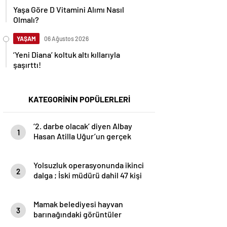
Yaşa Göre D Vitamini Alımı Nasıl
Olmalı?
YAŞAM
06 Ağustos 2026
‘Yeni Diana’ koltuk altı kıllarıyla
şaşırttı!
KATEGORİNİN POPÜLERLERİ
‘2. darbe olacak’ diyen Albay
1
Hasan Atilla Uğur’un gerçek
yüzü ortaya çıktı
Yolsuzluk operasyonunda ikinci
2
dalga ; İski müdürü dahil 47 kişi
gözaltına alındı
Mamak belediyesi hayvan
3
barınağındaki görüntüler
vicdanları kanattı