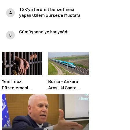
TSK’ya terörist benzetmesi
4
yapan Özlem Gürses’e Mustafa
Bozbey sahip çıktı
Gümüşhane’ye kar yağdı
5
Yeni İnfaz
Bursa – Ankara
Düzenlemesi
Arası İki Saate
geliyor!
İnecek