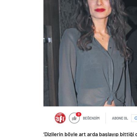
0
BEĞENDİM
ABONE OL
‘Dizilerin böyle art arda başlayıp bitt