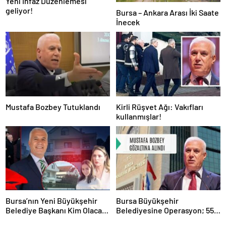
Yeni İnfaz Düzenlemesi
geliyor!
Bursa – Ankara Arası İki Saate
İnecek
Mustafa Bozbey Tutuklandı
Kirli Rüşvet Ağı: Vakıfları
kullanmışlar!
Bursa’nın Yeni Büyükşehir
Bursa Büyükşehir
Belediye Başkanı Kim Olacak
Belediyesine Operasyon; 55
?
Gözaltı