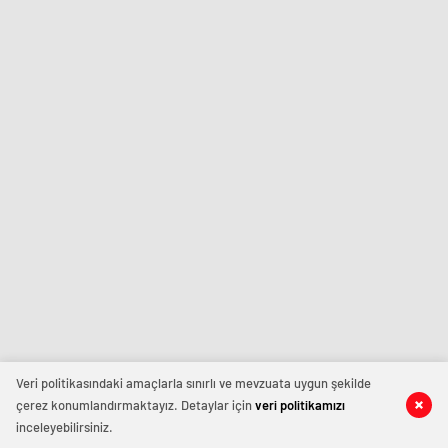
Veri politikasındaki amaçlarla sınırlı ve mevzuata uygun şekilde
çerez konumlandırmaktayız. Detaylar için
veri politikamızı
inceleyebilirsiniz.