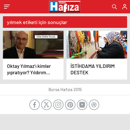
yılmek etiketi için sonuçlar
Oktay Yılmaz’ı kimler
İSTİHDAMA YILDIRIM
yıpratıyor? Yıldırım
DESTEK
hizmet ve Proje dehası
Hocaoğulları!
Bursa Hafıza 2015