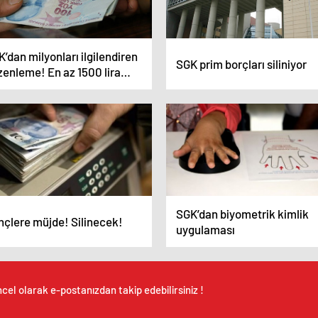
’dan milyonları ilgilendiren
SGK prim borçları siliniyor
zenleme! En az 1500 lira
acak
SGK’dan biyometrik kimlik
nçlere müjde! Silinecek!
uygulaması
cel olarak e-postanızdan takip edebilirsiniz !