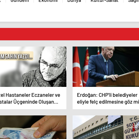
zel Hastaneler Eczaneler ve
Erdoğan: CHP’li belediyeler
stalar Üçgeninde Oluşan
eliyle felç edilmesine göz m
ayetler Ve Dönen Dolaplar !
yumalım?