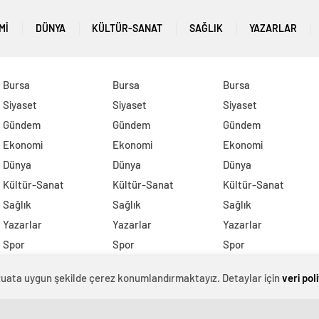
MI
DÜNYA
KÜLTÜR-SANAT
SAĞLIK
YAZARLAR
Bursa
Bursa
Bursa
Siyaset
Siyaset
Siyaset
Gündem
Gündem
Gündem
Ekonomi
Ekonomi
Ekonomi
Dünya
Dünya
Dünya
Kültür-Sanat
Kültür-Sanat
Kültür-Sanat
Sağlık
Sağlık
Sağlık
Yazarlar
Yazarlar
Yazarlar
Spor
Spor
Spor
DİĞER
DİĞER
DİĞER
evzuata uygun şekilde çerez konumlandırmaktayız. Detaylar için
veri pol