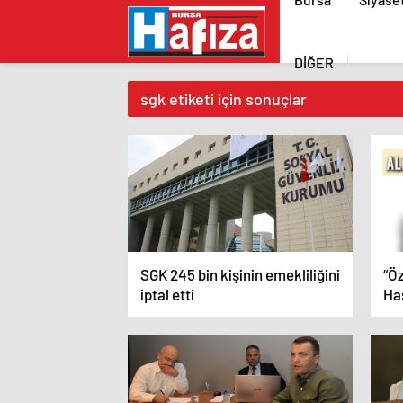
DİĞER
sgk etiketi için sonuçlar
SGK 245 bin kişinin emekliliğini
“Ö
iptal etti
Ha
Şik