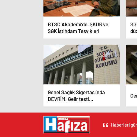
BTSO Akademi’de İŞKUR ve
SGK
SGK İstihdam Teşvikleri
dü
ol
Genel Sağlık Sigortası’nda
Ge
DEVRİM! Gelir testi
zorunluluğu…
Haberleri gün