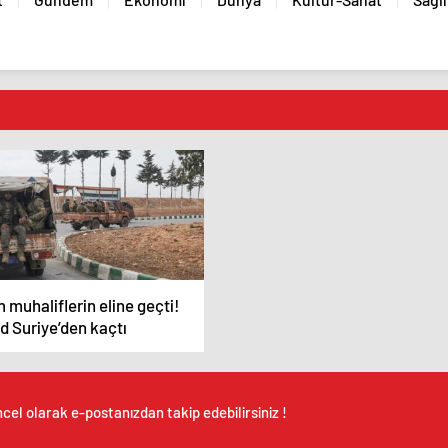
 muhaliflerin eline geçti!
d Suriye’den kaçtı
cel olarak e-postanızdan takip edebilirsiniz !