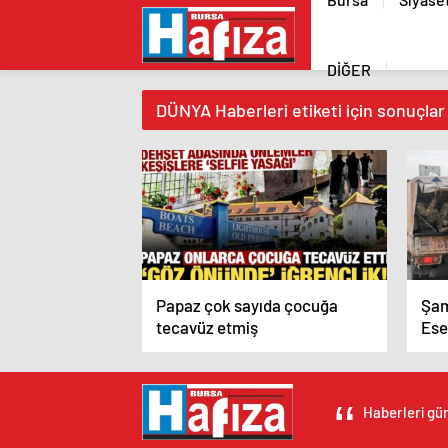
DİĞER
DÜNYA Haberleri etiketi için sonuçlar
Papaz çok sayıda çocuğa
Şam
tecavüz etmiş
Ese
Haberleri gün