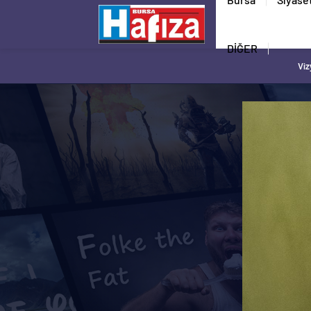
DİĞER
Viz