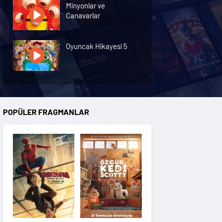
Minyonlar ve
Canavarlar
Oyuncak Hikayesi 5
Özgür Kedi Scotty
POPÜLER FRAGMANLAR
Moana
Hannas 3
Saplantı