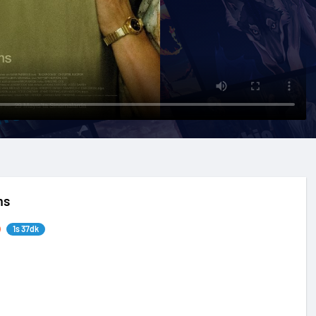
ms
1s 37dk