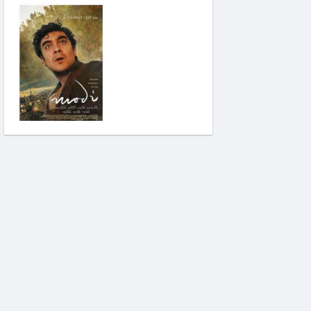
Modi: Deliliğin
Kanadında Üç Gün
Pinokyo: Kanlı Masal
İzci Takımı: Şelalenin
Peşinde