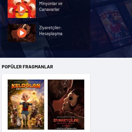
Minyonlar ve
Canavarlar
Ziyaretçiler:
Hesaplaşma
Nasreddin Hoca:
Zaman Yolcusu 4
POPÜLER FRAGMANLAR
Oyuncak Hikayesi 5
Hayvan Çiftliği
Karanlıktan Gelen