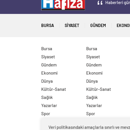
Haberleri gün
BURSA
SIYASET
GÜNDEM
EKONO
Bursa
Bursa
Siyaset
Siyaset
Gündem
Gündem
Ekonomi
Ekonomi
Dünya
Dünya
Kültür-Sanat
Kültür-Sanat
Sağlık
Sağlık
Yazarlar
Yazarlar
Spor
Spor
DİĞER
DİĞER
Veri politikasındaki amaçlarla sınırlı ve m