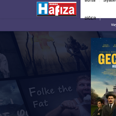
DİĞER
Viz