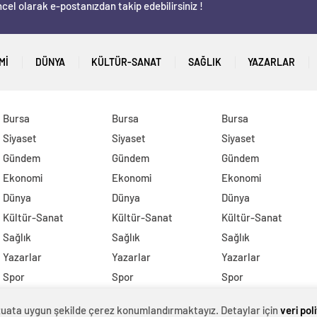
cel olarak e-postanızdan takip edebilirsiniz !
MI
DÜNYA
KÜLTÜR-SANAT
SAĞLIK
YAZARLAR
Bursa
Bursa
Bursa
Siyaset
Siyaset
Siyaset
Gündem
Gündem
Gündem
Ekonomi
Ekonomi
Ekonomi
Dünya
Dünya
Dünya
Kültür-Sanat
Kültür-Sanat
Kültür-Sanat
Sağlık
Sağlık
Sağlık
Yazarlar
Yazarlar
Yazarlar
Spor
Spor
Spor
DİĞER
DİĞER
DİĞER
evzuata uygun şekilde çerez konumlandırmaktayız. Detaylar için
veri pol