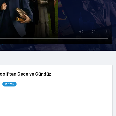
Woolf'tan Gece ve Gündüz
1s 37dk