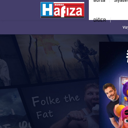
DİĞER
Viz