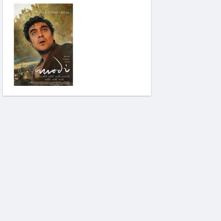
Modi: Deliliğin
Kanadında Üç Gün
Pinokyo: Kanlı Masal
İzci Takımı: Şelalenin
Peşinde