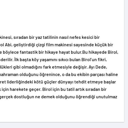
nesi, sıradan bir yaz tatilinin nasıl nefes kesici bir
l Abi, geliştirdiği çizgi film makinesi sayesinde küçük bir
 böylece fantastik bir hikaye hayat bulur.Bu hikayede Birol,
erilir. İlk başta köy yaşamını sıkıcı bulan Birol’un fikri,
ükleri gibi olmadığını fark etmesiyle değişir. Ayı Dede,
r kahraman olduğunu öğrenince, o da bu ekibin parçası haline
 İbret liderliğindeki kötü güçler dünyayı tehdit etmeye başlar
çin harekete geçer. Birol için bu tatil artık sıradan bir
e gerçek dostluğun ne demek olduğunu öğrendiği unutulmaz