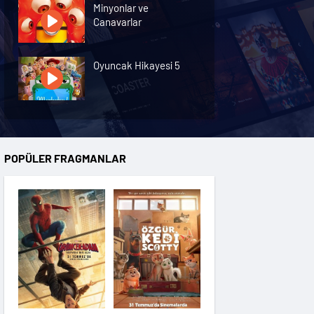
Minyonlar ve
Canavarlar
Oyuncak Hikayesi 5
Özgür Kedi Scotty
POPÜLER FRAGMANLAR
Moana
Hannas 3
Saplantı