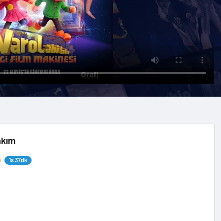
akım
1s 37dk