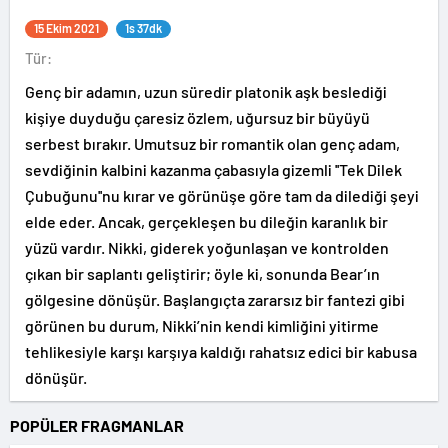
15 Ekim 2021
1s 37dk
Tür:
Genç bir adamın, uzun süredir platonik aşk beslediği
kişiye duyduğu çaresiz özlem, uğursuz bir büyüyü
serbest bırakır. Umutsuz bir romantik olan genç adam,
sevdiğinin kalbini kazanma çabasıyla gizemli ''Tek Dilek
Çubuğunu''nu kırar ve görünüşe göre tam da dilediği şeyi
elde eder. Ancak, gerçekleşen bu dileğin karanlık bir
yüzü vardır. Nikki, giderek yoğunlaşan ve kontrolden
çıkan bir saplantı geliştirir; öyle ki, sonunda Bear’ın
gölgesine dönüşür. Başlangıçta zararsız bir fantezi gibi
görünen bu durum, Nikki’nin kendi kimliğini yitirme
tehlikesiyle karşı karşıya kaldığı rahatsız edici bir kabusa
dönüşür.
POPÜLER FRAGMANLAR